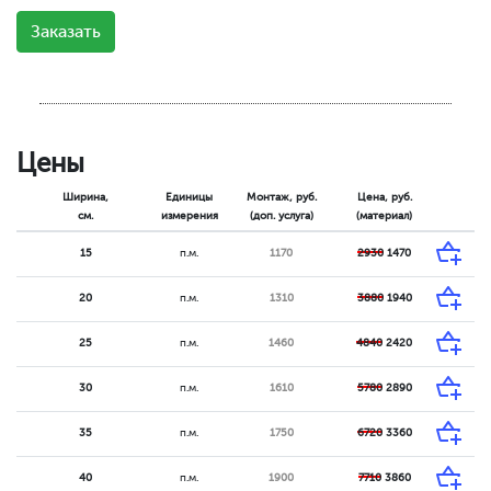
Заказать
Цены
Ширина,
Единицы
Монтаж, руб.
Цена, руб.
см.
измерения
(доп. услуга)
(материал)
15
п.м.
1170
2930
1470
20
п.м.
1310
3880
1940
25
п.м.
1460
4840
2420
30
п.м.
1610
5780
2890
35
п.м.
1750
6720
3360
40
п.м.
1900
7710
3860